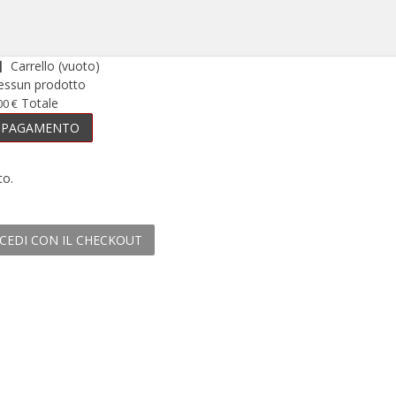
Carrello
(vuoto)
essun prodotto
Totale
00 €
PAGAMENTO
to.
CEDI CON IL CHECKOUT