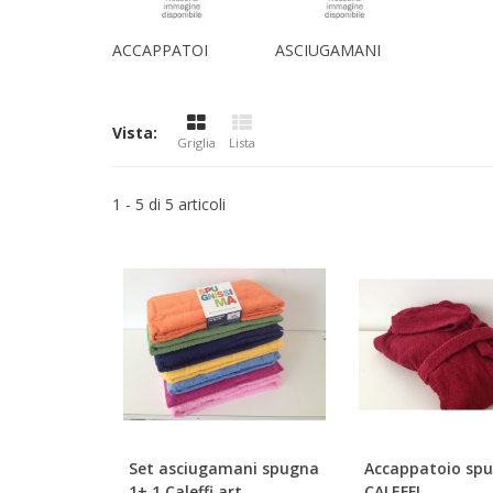
ACCAPPATOI
ASCIUGAMANI
Vista:
Griglia
Lista
1 - 5 di 5 articoli
Set asciugamani spugna
Accappatoio sp
1+ 1 Caleffi art...
CALEFFI