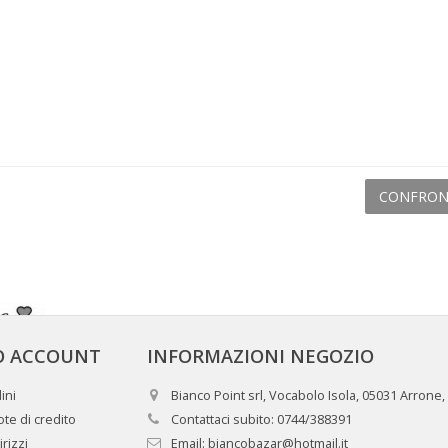
CONFRON
IO ACCOUNT
INFORMAZIONI NEGOZIO
ini
Bianco Point srl, Vocabolo Isola, 05031 Arrone,
te di credito
Contattaci subito:
0744/388391
irizzi
Email:
biancobazar@hotmail.it