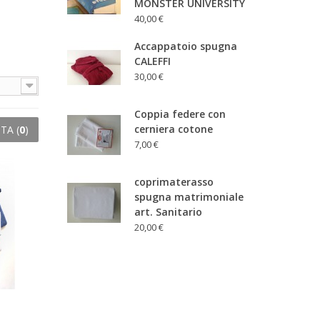
MONSTER UNIVERSITY
40,00 €
Accappatoio spugna
CALEFFI
30,00 €
Coppia federe con
cerniera cotone
TA (
0
)
7,00 €
coprimaterasso
spugna matrimoniale
art. Sanitario
20,00 €