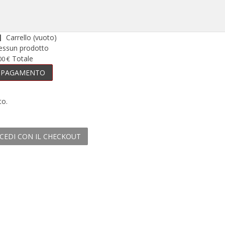
Carrello
(vuoto)
essun prodotto
Totale
00 €
PAGAMENTO
to.
CEDI CON IL CHECKOUT